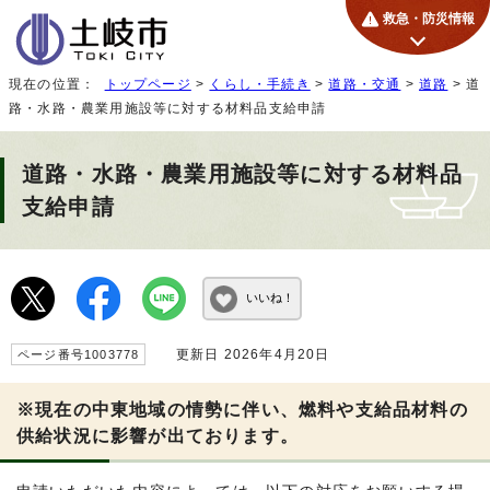
救急・防災情報
現在の位置：
トップページ
>
くらし・手続き
>
道路・交通
>
道路
> 道
路・水路・農業用施設等に対する材料品支給申請
道路・水路・農業用施設等に対する材料品
支給申請
いいね！
更新日 2026年4月20日
ページ番号1003778
※現在の中東地域の情勢に伴い、燃料や支給品材料の
供給状況に影響が出ております。