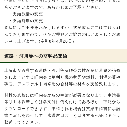
申請いただいた内容によっては、以下の対応をお願いする場
合がございますので、あらかじめご了承ください。
・支給数量の変更
・支給時期の変更
皆様にはご不便をおかけしますが、状況改善に向けて取り組
んでおりますので、何卒ご理解とご協力のほどよろしくお願
い申し上げます。(令和8年4月20日)
道路・河川等への材料品支給
土岐市が管理する道路・河川等及び公共性が高い道路の補修
をしようとする町内会に草刈り機の替刃や燃料、側溝の蓋や
砕石、アスファルト補修用の合材等の材料を支給致します。
材料の支給には町内会からの申請が必要となります。申請書
等は土木課若しくは各支所に備え付けてあるほか、下記から
ダウンロードできます。申請される場合は支給申請書に承諾
書の写しを添付して土木課窓口若しくは各支所へ提出または
郵送してください。