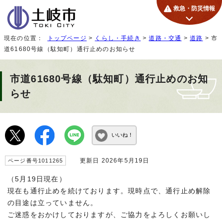
救急・防災情報
現在の位置：
トップページ
>
くらし・手続き
>
道路・交通
>
道路
> 市
道61680号線（駄知町）通行止めのお知らせ
市道61680号線（駄知町）通行止めのお知
らせ
いいね！
更新日 2026年5月19日
ページ番号1011265
（5月19日現在）
現在も通行止めを続けております。現時点で、通行止め解除
の目途は立っていません。
ご迷惑をおかけしておりますが、ご協力をよろしくお願いし