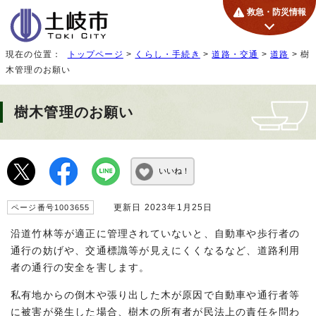
救急・防災情報
現在の位置：
トップページ
>
くらし・手続き
>
道路・交通
>
道路
> 樹
木管理のお願い
樹木管理のお願い
いいね！
更新日 2023年1月25日
ページ番号1003655
沿道竹林等が適正に管理されていないと、自動車や歩行者の
通行の妨げや、交通標識等が見えにくくなるなど、道路利用
者の通行の安全を害します。
私有地からの倒木や張り出した木が原因で自動車や通行者等
に被害が発生した場合、樹木の所有者が民法上の責任を問わ