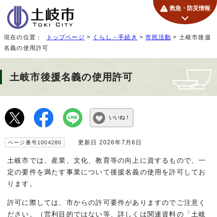
救急・防災情報
現在の位置：
トップページ
>
くらし・手続き
>
市民活動
> 土岐市後援
名義の使用許可
土岐市後援名義の使用許可
いいね！
更新日 2026年7月6日
ページ番号1004280
土岐市では、産業、文化、教育等の向上に資するもので、一
定の要件を満たす事業について後援名義の使用を許可してお
ります。
許可に際しては、市からの許可要件がありますのでご注意く
ださい。（営利目的ではない等、詳しくは関連資料の「土岐