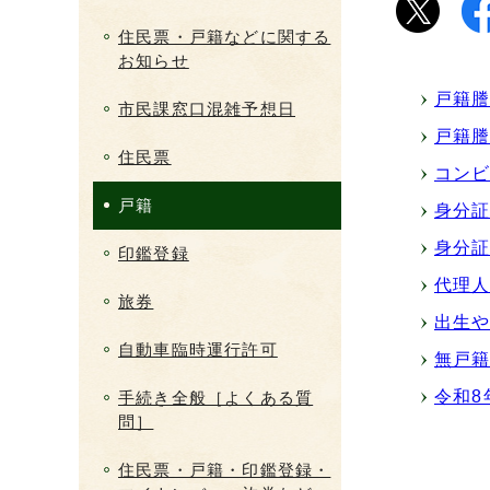
住民票・戸籍などに関する
お知らせ
戸籍
市民課窓口混雑予想日
戸籍
住民票
コン
戸籍
身分
身分
印鑑登録
代理
旅券
出生
自動車臨時運行許可
無戸
令和8
手続き全般［よくある質
問］
住民票・戸籍・印鑑登録・