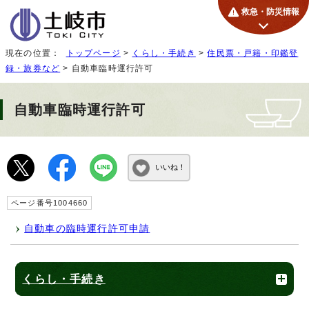
救急・防災情報
現在の位置：
トップページ
>
くらし・手続き
>
住民票・戸籍・印鑑登
録・旅券など
> 自動車臨時運行許可
自動車臨時運行許可
いいね！
ページ番号1004660
自動車の臨時運行許可申請
くらし・手続き