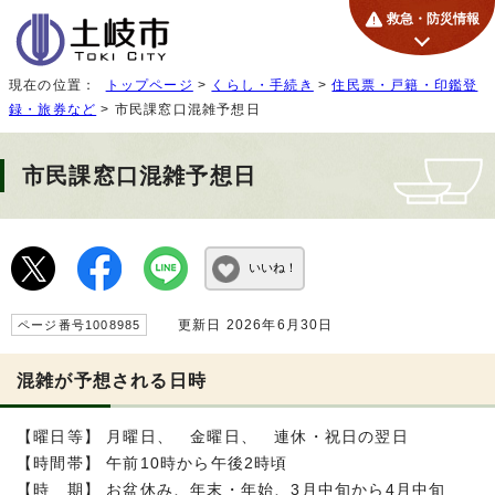
救急・防災情報
現在の位置：
トップページ
>
くらし・手続き
>
住民票・戸籍・印鑑登
録・旅券など
> 市民課窓口混雑予想日
市民課窓口混雑予想日
いいね！
更新日 2026年6月30日
ページ番号1008985
混雑が予想される日時
【曜日等】 月曜日、 金曜日、 連休・祝日の翌日
【時間帯】 午前10時から午後2時頃
【時 期】 お盆休み、年末・年始、3月中旬から4月中旬