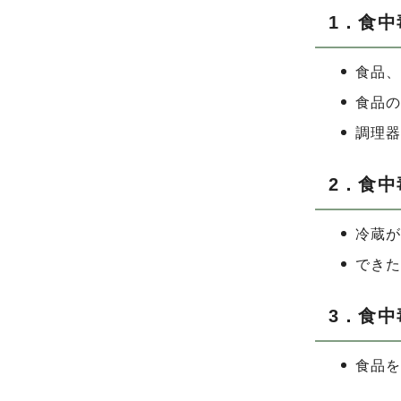
1．食
食品
食品
調理
2．食
冷蔵
でき
3．食
食品