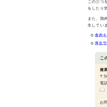
この三つ
をしたり
また、鶏
生してい
食肉
厚生
こ
健
〒5
電話
お