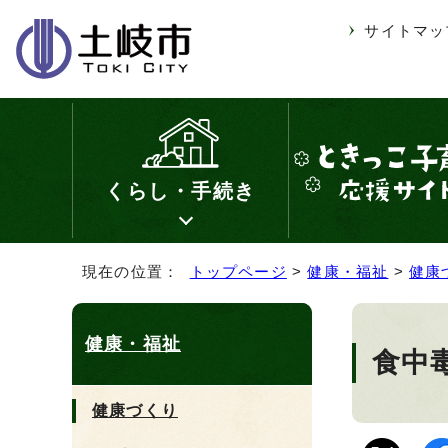
サイトマッ
くらし・手続き
現在の位置：
トップページ
>
健康・福祉
>
健康
健康・福祉
食中
健康づくり