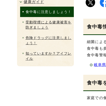
健康ガイド
食中毒に注意しましょう！
受動喫煙による健康被害を
食中毒
防ぎましょう
危険ドラッグに注意しまし
細菌によ
ょう！
食中毒も
知っていますか？アイフレ
食中毒警
イル
岐阜
食中毒
家庭での