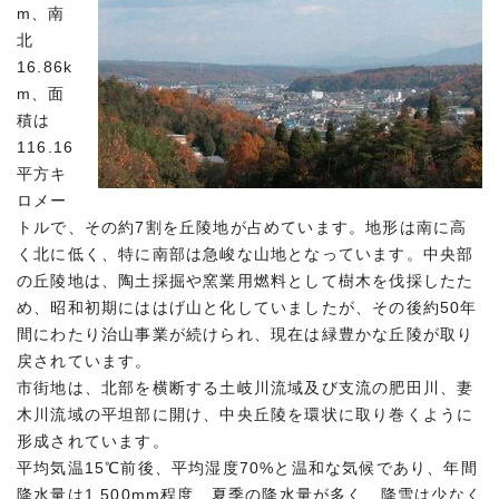
m、南
北
16.86k
m、面
積は
116.16
平方キ
ロメー
トルで、その約7割を丘陵地が占めています。地形は南に高
く北に低く、特に南部は急峻な山地となっています。中央部
の丘陵地は、陶土採掘や窯業用燃料として樹木を伐採したた
め、昭和初期にははげ山と化していましたが、その後約50年
間にわたり治山事業が続けられ、現在は緑豊かな丘陵が取り
戻されています。
市街地は、北部を横断する土岐川流域及び支流の肥田川、妻
木川流域の平坦部に開け、中央丘陵を環状に取り巻くように
形成されています。
平均気温15℃前後、平均湿度70%と温和な気候であり、年間
降水量は1,500mm程度、夏季の降水量が多く、降雪は少なく