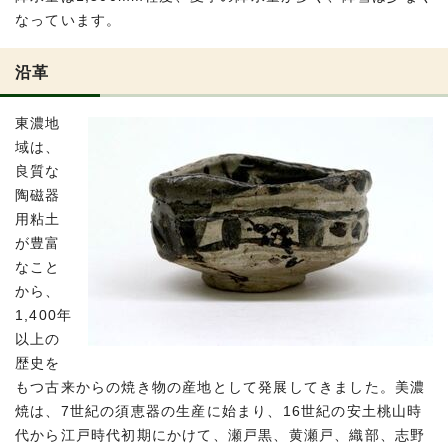
なっています。
沿革
東濃地
域は、
良質な
陶磁器
用粘土
が豊富
なこと
から、
1,400年
以上の
歴史を
もつ古来からの焼き物の産地として発展してきました。美濃
焼は、7世紀の須恵器の生産に始まり、16世紀の安土桃山時
代から江戸時代初期にかけて、瀬戸黒、黄瀬戸、織部、志野