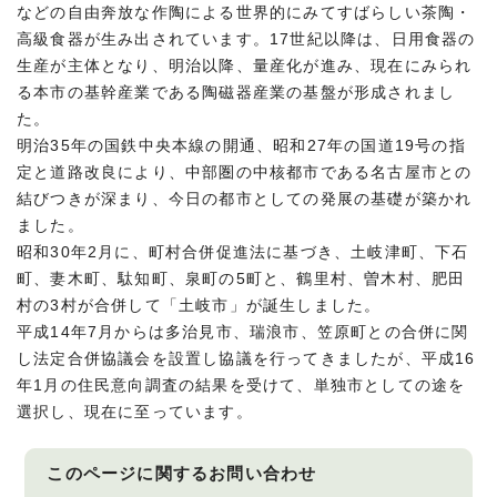
などの自由奔放な作陶による世界的にみてすばらしい茶陶・
高級食器が生み出されています。17世紀以降は、日用食器の
生産が主体となり、明治以降、量産化が進み、現在にみられ
る本市の基幹産業である陶磁器産業の基盤が形成されまし
た。
明治35年の国鉄中央本線の開通、昭和27年の国道19号の指
定と道路改良により、中部圏の中核都市である名古屋市との
結びつきが深まり、今日の都市としての発展の基礎が築かれ
ました。
昭和30年2月に、町村合併促進法に基づき、土岐津町、下石
町、妻木町、駄知町、泉町の5町と、鶴里村、曽木村、肥田
村の3村が合併して「土岐市」が誕生しました。
平成14年7月からは多治見市、瑞浪市、笠原町との合併に関
し法定合併協議会を設置し協議を行ってきましたが、平成16
年1月の住民意向調査の結果を受けて、単独市としての途を
選択し、現在に至っています。
このページに関する
お問い合わせ