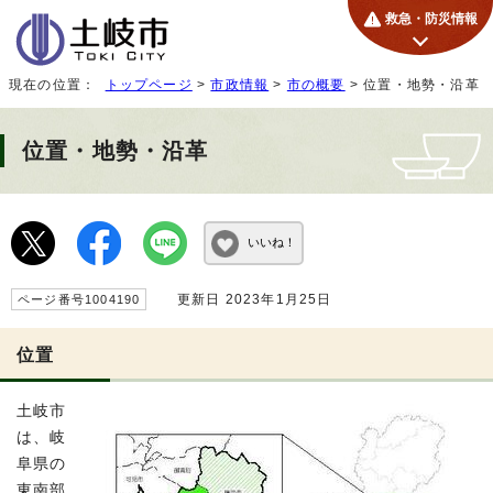
救急・防災情報
現在の位置：
トップページ
>
市政情報
>
市の概要
> 位置・地勢・沿革
位置・地勢・沿革
いいね！
更新日 2023年1月25日
ページ番号1004190
位置
土岐市
は、岐
阜県の
東南部