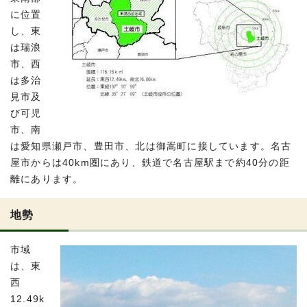
に位置
し、東
は瑞浪
市、西
は多治
見市及
び可児
市、南
は愛知県瀬戸市、豊田市、北は御嵩町に接しています。名古
屋市からは40km圏にあり、鉄道で名古屋駅まで約40分の距
離にあります。
地勢
市域
は、東
西
12.49k