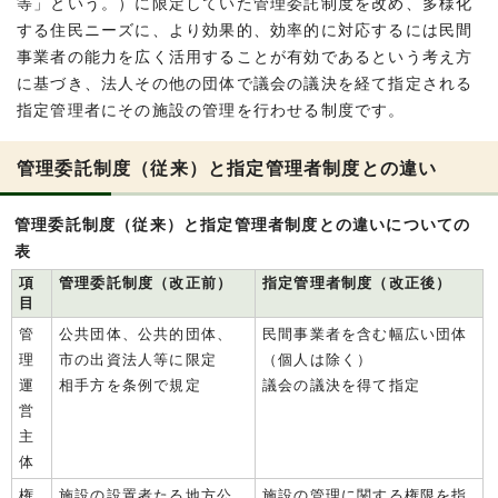
等」という。）に限定していた管理委託制度を改め、多様化
する住民ニーズに、より効果的、効率的に対応するには民間
事業者の能力を広く活用することが有効であるという考え方
に基づき、法人その他の団体で議会の議決を経て指定される
指定管理者にその施設の管理を行わせる制度です。
管理委託制度（従来）と指定管理者制度との違い
管理委託制度（従来）と指定管理者制度との違いについての
表
項
管理委託制度（改正前）
指定管理者制度（改正後）
目
管
公共団体、公共的団体、
民間事業者を含む幅広い団体
理
市の出資法人等に限定
（個人は除く）
運
相手方を条例で規定
議会の議決を得て指定
営
主
体
権
施設の設置者たる地方公
施設の管理に関する権限を指