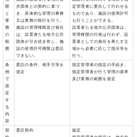
限
共団体との契約に基づ
定管理者に委任して行わせる
と
き、具体的な管理の事務
ものであり、施設の使用許可
業
又は業務の執行を行う。
も行うことができる。
務
施設の管理権限及び責任
設置者たる地方公共団体は、
の
は、設置者たる地方公共
管理権限の行使は行わず、設
範
団体が引き続き有し、施
置者としての責任を果たす立
囲
設の使用許可権限は委託
場から必要に応じて指示等を
できない。
行う。
条
委託の条件、相手方等を
指定管理者の指定の手続き、
例
規定
指定管理者が行う管理の基準
で
及び業務の範囲を規定
規
定
す
る
内
容
契
委託契約
協定