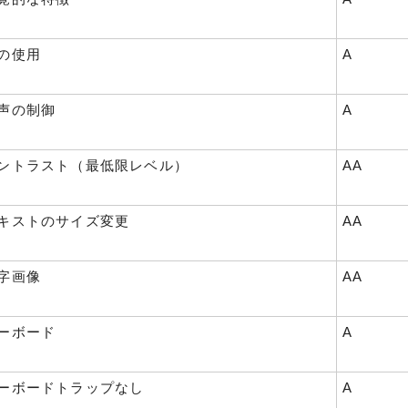
色の使用
A
音声の制御
A
 コントラスト（最低限レベル）
AA
 テキストのサイズ変更
AA
文字画像
AA
キーボード
A
 キーボードトラップなし
A