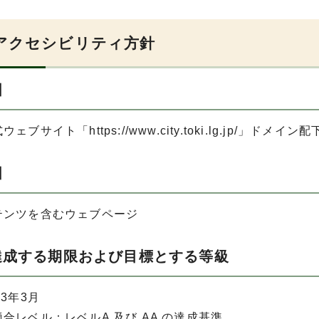
アクセシビリティ方針
囲
ェブサイト「https://www.city.toki.lg.jp/」ド
囲
テンツを含むウェブページ
達成する期限および目標とする等級
23年3月
合レベル：レベルA 及び AA の達成基準