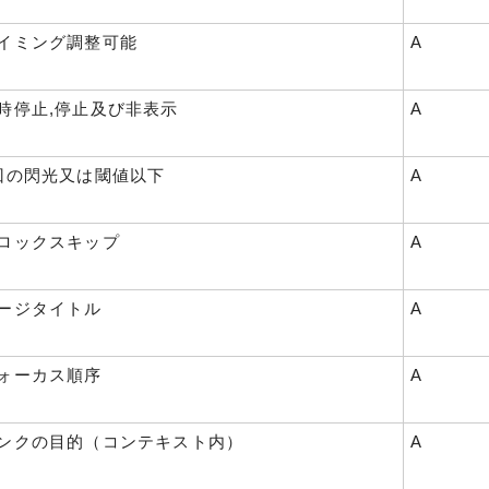
 タイミング調整可能
A
 一時停止,停止及び非表示
A
 3回の閃光又は閾値以下
A
 ブロックスキップ
A
 ページタイトル
A
 フォーカス順序
A
 リンクの目的（コンテキスト内）
A