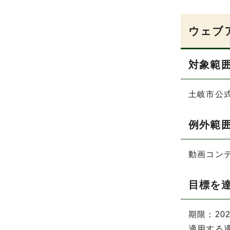
ウェブ
対象範
土岐市公式ウ
例外範
動画コン
目標を
期限：20
適用する適