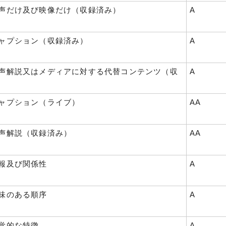
 音声だけ及び映像だけ（収録済み）
A
 キャプション（収録済み）
A
 音声解説又はメディアに対する代替コンテンツ（収
A
 キャプション（ライブ）
AA
 音声解説（収録済み）
AA
 情報及び関係性
A
 意味のある順序
A
 感覚的な特徴
A