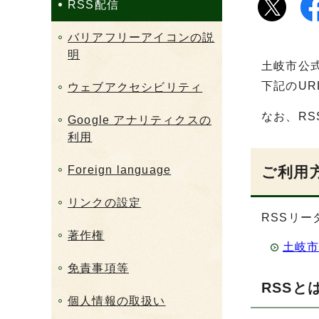
RSS配信
バリアフリーアイコンの説
明
土岐市公
下記のU
ウェブアクセシビリティ
なお、R
Google アナリティクスの
利用
Foreign language
ご利用
リンクの設定
RSSリ
著作権
土岐市
免責事項等
RSSと
個人情報の取扱い