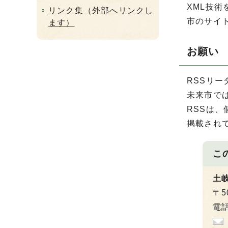
XML技
リンク集（外部へリンクし
市のサイ
ます）
お願い
RSSリ
未来市で
RSSは
掲載され
こ
土
〒5
電話