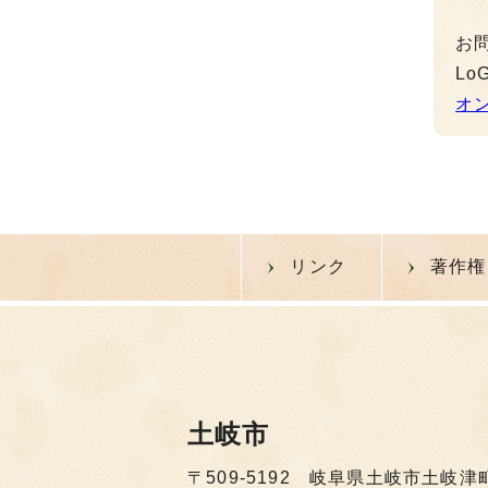
お
L
オ
リンク
著作権
土岐市
〒509-5192 岐阜県土岐市土岐津