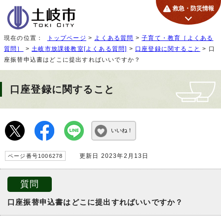
救急・防災情報
現在の位置：
トップページ
>
よくある質問
>
子育て・教育［よくある
質問］
>
土岐市放課後教室[よくある質問]
>
口座登録に関すること
> 口
座振替申込書はどこに提出すればいいですか？
口座登録に関すること
いいね！
更新日 2023年2月13日
ページ番号1006278
質問
口座振替申込書はどこに提出すればいいですか？