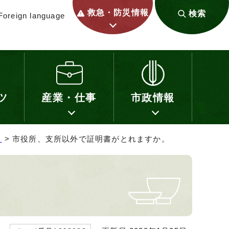
救急・防災情報
検索
Foreign language
ツ
産業・仕事
市政情報
］
> 市役所、支所以外で証明書がとれますか。