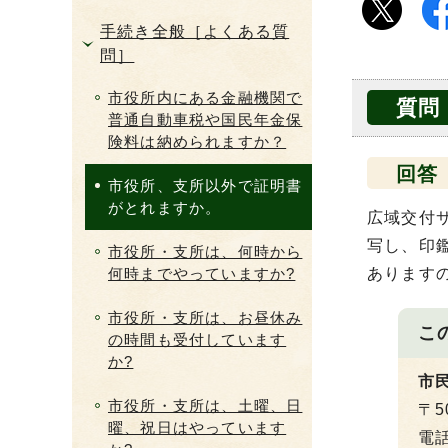
手続き全般［よくある質
問］
市役所内にある金融機関で
質問
普通自動車税や国民年金保
険料は納められますか？
回答
市役所、支所以外で証明書
がとれますか。
広域交付
写し、印
市役所・支所は、何時から
何時までやっていますか?
あります
市役所・支所は、お昼休み
こ
の時間も受付しています
か?
市
市役所・支所は、土曜、日
〒5
曜、祝日はやっています
電