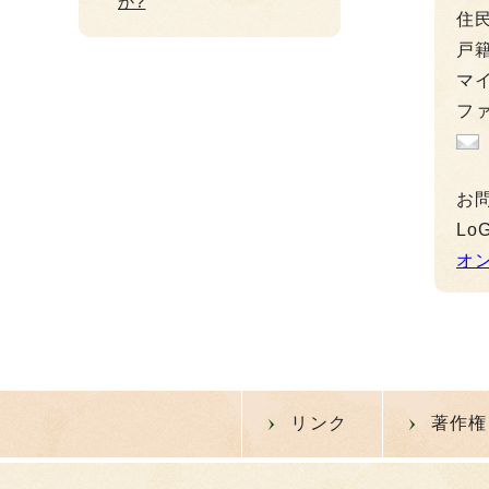
か?
住民
戸籍
マイ
ファ
お
L
オ
リンク
著作権