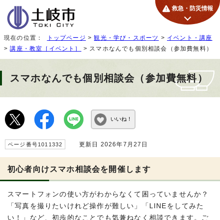
救急・防災情報
現在の位置：
トップページ
>
観光・学び・スポーツ
>
イベント・講座
>
講座・教室［イベント］
> スマホなんでも個別相談会（参加費無料）
スマホなんでも個別相談会（参加費無料）
いいね！
更新日 2026年7月27日
ページ番号1011332
初心者向けスマホ相談会を開催します
スマートフォンの使い方がわからなくて困っていませんか？
「写真を撮りたいけれど操作が難しい」「LINEをしてみた
い！」など、初歩的なことでも気兼ねなく相談できます。ご