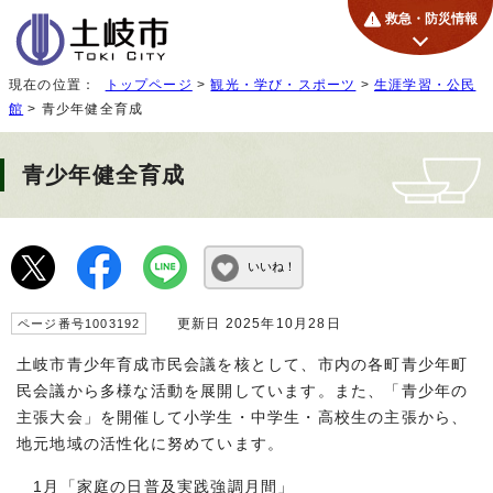
救急・防災情報
現在の位置：
トップページ
>
観光・学び・スポーツ
>
生涯学習・公民
館
> 青少年健全育成
青少年健全育成
いいね！
更新日 2025年10月28日
ページ番号1003192
土岐市青少年育成市民会議を核として、市内の各町青少年町
民会議から多様な活動を展開しています。また、「青少年の
主張大会」を開催して小学生・中学生・高校生の主張から、
地元地域の活性化に努めています。
1月「家庭の日普及実践強調月間」