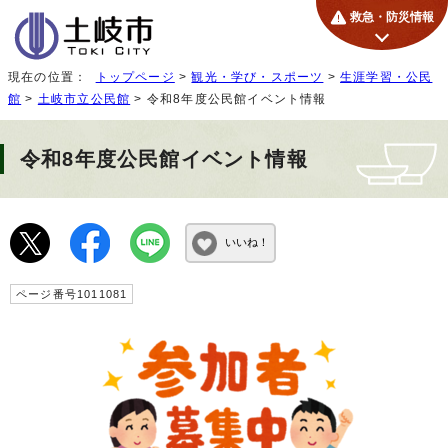
救急・防災情報
現在の位置：
トップページ
>
観光・学び・スポーツ
>
生涯学習・公民
館
>
土岐市立公民館
> 令和8年度公民館イベント情報
令和8年度公民館イベント情報
いいね！
ページ番号1011081