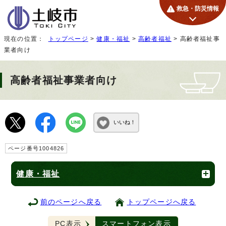
救急・防災情報
現在の位置：
トップページ
>
健康・福祉
>
高齢者福祉
> 高齢者福祉事
業者向け
高齢者福祉事業者向け
いいね！
ページ番号1004826
健康・福祉
前のページへ戻る
トップページへ戻る
PC表示
スマートフォン表示