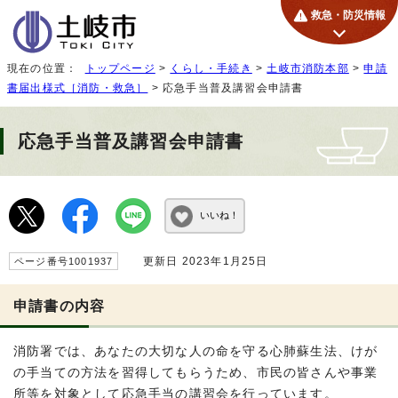
救急・防災情報
現在の位置：
トップページ
>
くらし・手続き
>
土岐市消防本部
>
申請
書届出様式［消防・救急］
> 応急手当普及講習会申請書
応急手当普及講習会申請書
いいね！
更新日 2023年1月25日
ページ番号1001937
申請書の内容
消防署では、あなたの大切な人の命を守る心肺蘇生法、けが
の手当ての方法を習得してもらうため、市民の皆さんや事業
所等を対象として応急手当の講習会を行っています。