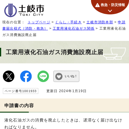
救急・防災情報
現在の位置：
トップページ
>
くらし・手続き
>
土岐市消防本部
>
申請
書届出様式［消防・救急］
>
工業用液化石油ガス関係
> 工業用液化石油
ガス消費施設廃止届
工業用液化石油ガス消費施設廃止届
いいね！
更新日 2024年1月19日
ページ番号1001933
申請書の内容
液化石油ガスの消費を廃止したときは、遅滞なく届け出なけ
ればなりません。