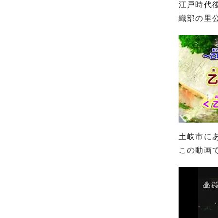
江戸時代
織部の里
土岐市に
この動画