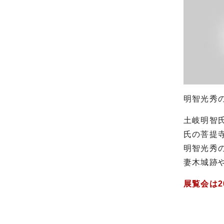
明智光秀
土岐明智
氏の菩提
明智光秀
妻木城跡
展覧会は2