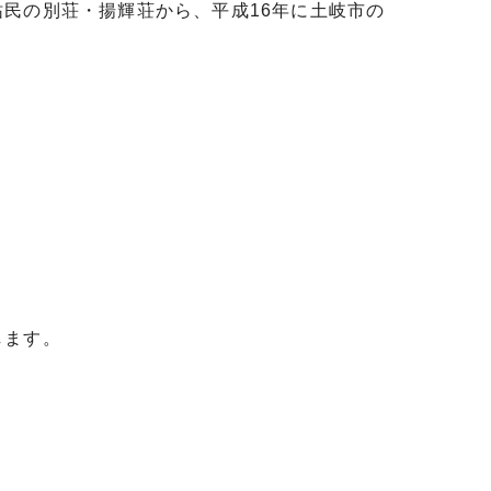
民の別荘・揚輝荘から、平成16年に土岐市の
。
します。