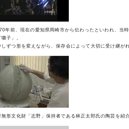
370年前、現在の愛知県岡崎市から伝わったといわれ、当
打囃子」。
少しずつ形を変えながら、保存会によって大切に受け継が
要無形文化財「志野」保持者である林正太郎氏の陶芸を紹