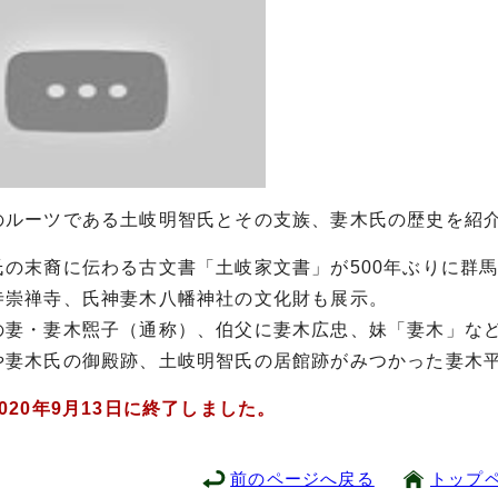
のルーツである土岐明智氏とその支族、妻木氏の歴史を紹
氏の末裔に伝わる古文書「土岐家文書」が500年ぶりに群
寺崇禅寺、氏神妻木八幡神社の文化財も展示。
の妻・妻木煕子（通称）、伯父に妻木広忠、妹「妻木」な
や妻木氏の御殿跡、土岐明智氏の居館跡がみつかった妻木
020年9月13日に終了しました。
前のページへ戻る
トップ