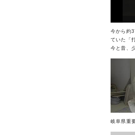
今から約
ていた「
今と昔、
岐阜県重