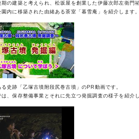
後期の建築と考えられ、松坂屋を創業した伊藤次郎左衛門祐
公園内に移築された由緒ある茶室「暮雪庵」を紹介します
ある史跡「乙塚古墳附段尻巻古墳」のPR動画です。
では、保存整備事業とそれに先立つ発掘調査の様子を紹介