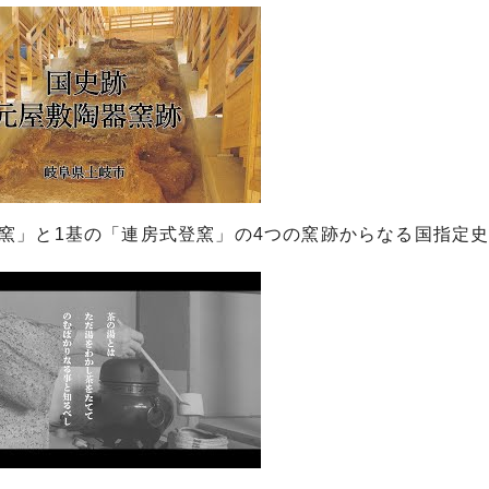
大窯」と1基の「連房式登窯」の4つの窯跡からなる国指定