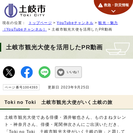
救急・防災情報
現在の位置：
トップページ
>
YouTubeチャンネル
>
観光・魅力
［YouTubeチャンネル］
> 土岐市観光大使を活用したPR動画
土岐市観光大使を活用したPR動画
いいね！
更新日 2023年9月25日
ページ番号1004393
Toki no Toki 土岐市観光大使がいく土岐の旅
土岐市観光大使である俳優・酒井敏也さん、ものまねタレン
ト・神奈月さん、俳優・尾関伸次さんにご出演いただき、
「Toki no Toki 土岐市観光大使がいく土岐の旅」と題して