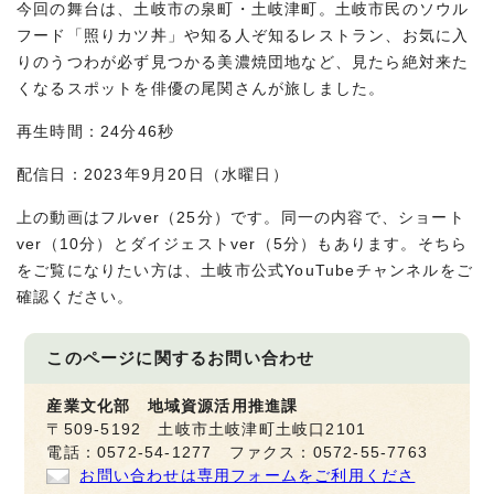
今回の舞台は、土岐市の泉町・土岐津町。土岐市民のソウル
フード「照りカツ丼」や知る人ぞ知るレストラン、お気に入
りのうつわが必ず見つかる美濃焼団地など、見たら絶対来た
くなるスポットを俳優の尾関さんが旅しました。
再生時間：24分46秒
配信日：2023年9月20日（水曜日）
上の動画はフルver（25分）です。同一の内容で、ショート
ver（10分）とダイジェストver（5分）もあります。そちら
をご覧になりたい方は、土岐市公式YouTubeチャンネルをご
確認ください。
このページに関する
お問い合わせ
産業文化部 地域資源活用推進課
〒509-5192 土岐市土岐津町土岐口2101
電話：0572-54-1277 ファクス：0572-55-7763
お問い合わせは専用フォームをご利用くださ