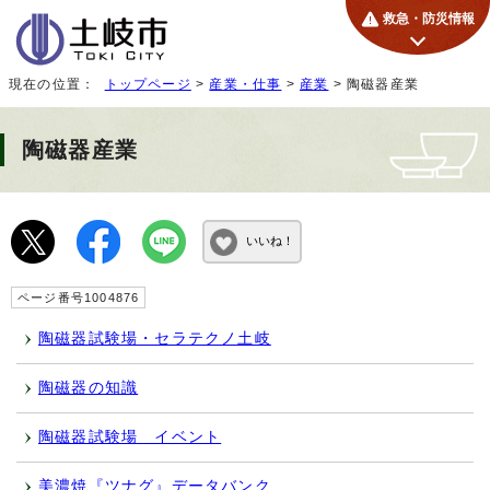
救急・防災情報
現在の位置：
トップページ
>
産業・仕事
>
産業
> 陶磁器産業
陶磁器産業
いいね！
ページ番号1004876
陶磁器試験場・セラテクノ土岐
陶磁器の知識
陶磁器試験場 イベント
美濃焼『ツナグ』データバンク