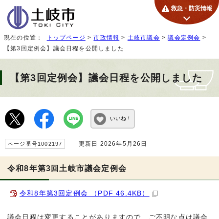
救急・防災情報
現在の位置：
トップページ
>
市政情報
>
土岐市議会
>
議会定例会
>
【第3回定例会】議会日程を公開しました
【第3回定例会】議会日程を公開しました
いいね！
更新日 2026年5月26日
ページ番号1002197
令和8年第3回土岐市議会定例会
令和8年第3回定例会 （PDF 46.4KB）
議会日程は変更することがありますので、ご不明な点は議会