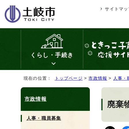
サイトマッ
くらし・手続き
現在の位置：
トップページ
>
市政情報
>
人事・
市政情報
廃棄
人事・職員募集