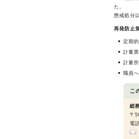
た。
懲戒処分
再発防止
定期
計量
計量
職員
こ
総
〒5
電話