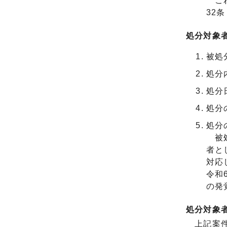
これ
32
処分対象者
被処
処分
処分
処分
処分
被処
者と
対応
令和
の発
処分対象
上記案件