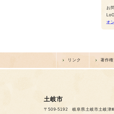
お
L
オ
リンク
著作権
土岐市
〒509-5192 岐阜県土岐市土岐津