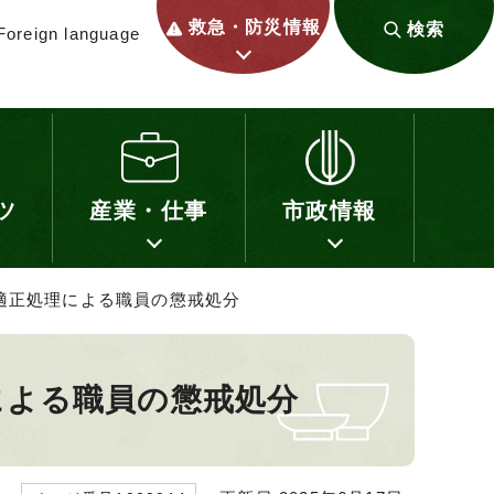
救急・防災情報
検索
Foreign language
ツ
産業・仕事
市政情報
適正処理による職員の懲戒処分
による職員の懲戒処分