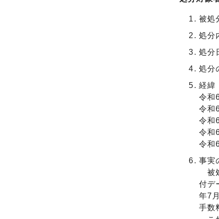
被処
処分
処分
処分
経緯
令和
令和
令和
令和
令和
事実
被処
付デ
年7
手数