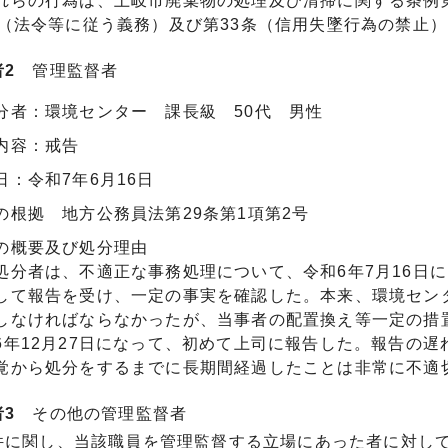
らの行為は、土岐市廃棄物の処理及び清掃に関する条例第
条（法令等に従う義務）及び第33条（信用失墜行為の禁止
2
管理監督者
分者：環境センター 課長級 50代 男性
内容：戒告
日：令和7年6月16日
の根拠 地方公務員法第29条第1項第2号
の概要及び処分理由
分者は、不適正な事務処理について、令和6年7月16日
して報告を受け、一定の事実を確認した。本来、環境セン
しなければならなかったが、当事者の配置換え等一定の措
6年12月27日になって、初めて上司に報告した。報告の
覚から処分をするまでに長期間経過したことは非常に不適
者3
その他の管理監督者
に関し、当該職員を管理監督する立場にあった者に対して