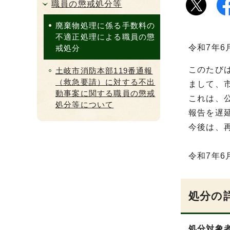
職員の懲戒処分等
廃棄物処理に係る手数料の
不適正処理による職員の懲
令和7年
戒処分
このたび
土岐市消防本部119番通報
（救急要請）に対する不出
まして、
動事案に関する職員の懲戒
これは、
処分等について
報告を遅
今後は、
令和7年6
処分の
処分対象者