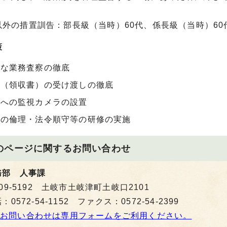
以外の措置訓告：部長級（当時）60代、係長級（当時）60
策
的な業務査察の徹底
票（領収書）の受け渡しの徹底
所への監視カメラの設置
への倫理・法令順守等の研修の実施
のページに関する
お問い合わせ
務部 人事課
09-5192 土岐市土岐津町土岐口2101
：0572-54-1152 ファクス：0572-54-2399
お問い合わせは専用フォームをご利用ください。