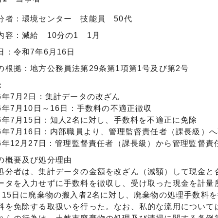
分者：環境センター 技能員 50代
内容：減給 10分の1 1月
日：令和7年6月16日
の根拠：地方公務員法第29条第1項第1号及び第2号
：
6年7月2日：集計データの改ざん
6年7月10日～16日：手数料の不適正徴収
6年7月15日：知人2名に対し、手数料を不適正に免除
6年7月16日：内部職員より、管理監督責任者（課長級）
6年12月27日：管理監督責任者（課長級）から管理監督
の概要及び処分理由
分者は、集計データの金額を改ざん（減額）して現金と
ータを入力せずに手数料を徴収し、受け取った現金を計量所内
月15日に廃棄物の搬入者2名に対し、廃棄物の処理手数料
料を免除する取扱いを行った。なお、私的な流用について