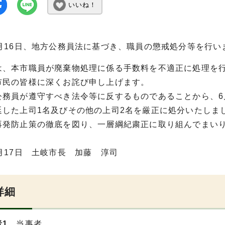
いいね！
6月16日、地方公務員法に基づき、職員の懲戒処分等を行
は、本市職員が廃棄物処理に係る手数料を不適正に処理を
市民の皆様に深くお詫び申し上げます。
公務員が遵守すべき法令等に反するものであることから、6
延した上司1名及びその他の上司2名を厳正に処分いたしま
再発防止策の徹底を図り、一層綱紀粛正に取り組んでまい
月17日 土岐市長 加藤 淳司
詳細
1
当事者