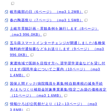
岐市織部の日（6ページ） （mp3 1.2MB）
春の陶器祭り（7ページ） （mp3 1.5MB）
土岐市景観計画・景観条例を施行します（8ページ）
（mp3 996.0KB）
五斗蒔スマートインターチェンジが開通しました/各種保
険料納付通知書などをお送りします（9ページ） （mp3
996.0KB）
東濃地域で医師を目指す方へ 奨学奨学資金などを貸し付
けます/国民年金についてご案内（10ページ） （mp3
1.4MB）
国保人間ドック/病院職員を募集/軽自動車税の減免手続
き/まちづくり補助金対象事業募集/指定ごみ袋の価格改定
（11ページ） （mp3 1.6MB）
情報ひろば/公民館だより（12～13ページ） （mp3
3.8MB）