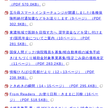
（PDF 570.0KB）
五斗蒔スマートインターチェンジが開通しました/各種保
険料納付通知書などをお送りします（9ページ） （PDF
302.9KB）
東濃地域で医師を目指す方へ 奨学資金などを貸し付けま
す/国民年金についてご案内（10ページ） （PDF
281.5KB）
国保人間ドック/病院職員を募集/軽自動車税の減免手続
き/まちづくり補助金対象事業募集/指定ごみ袋の価格改定
（11ページ） （PDF 283.2KB）
情報ひろば/公民館だより（12～13ページ） （PDF
238.9KB）
ときめきの瞬間（14～15ページ） （PDF 295.4KB）
From Readers お便り日和・きままに川柳（16ペー
ジ） （PDF 518.5KB）