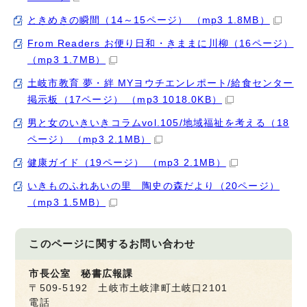
ときめきの瞬間（14～15ページ） （mp3 1.8MB）
From Readers お便り日和・きままに川柳（16ページ）
（mp3 1.7MB）
土岐市教育 夢・絆 MYヨウチエンレポート/給食センター
掲示板（17ページ） （mp3 1018.0KB）
男と女のいきいきコラムvol.105/地域福祉を考える（18
ページ） （mp3 2.1MB）
健康ガイド（19ページ） （mp3 2.1MB）
いきものふれあいの里 陶史の森だより（20ページ）
（mp3 1.5MB）
このページに関する
お問い合わせ
市長公室 秘書広報課
〒509-5192 土岐市土岐津町土岐口2101
電話