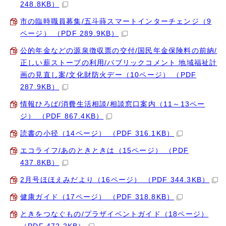
248.8KB）
市の臨時職員募集/五斗蒔スマートインターチェンジ（9
ページ） （PDF 289.9KB）
公的年金などの源泉徴収票の交付/国民年金保険料の前納/
正しい薪ストーブの利用/パブリックコメント 地域福祉計
画の見直し案/文化財防火デー（10ページ） （PDF
287.9KB）
情報ひろば/消費生活相談/相談窓口案内（11～13ペー
ジ） （PDF 867.4KB）
読書の小径（14ページ） （PDF 316.1KB）
エコライフ/あのときときは（15ページ） （PDF
437.8KB）
2月号ほほえみだより（16ページ） （PDF 344.3KB）
健康ガイド（17ページ） （PDF 318.8KB）
ときをつなぐもの/プラザイベントガイド（18ページ）