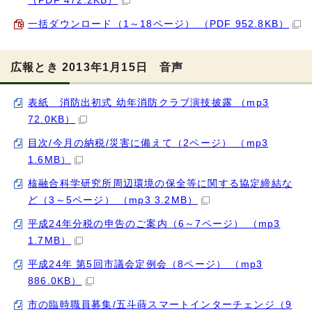
（PDF 472.2KB）
一括ダウンロード（1～18ページ） （PDF 952.8KB）
広報とき 2013年1月15日 音声
表紙 消防出初式 幼年消防クラブ演技披露 （mp3
72.0KB）
目次/今月の納税/災害に備えて（2ページ） （mp3
1.6MB）
核融合科学研究所周辺環境の保全等に関する協定締結な
ど（3～5ページ） （mp3 3.2MB）
平成24年分税の申告のご案内（6～7ページ） （mp3
1.7MB）
平成24年 第5回市議会定例会（8ページ） （mp3
886.0KB）
市の臨時職員募集/五斗蒔スマートインターチェンジ（9