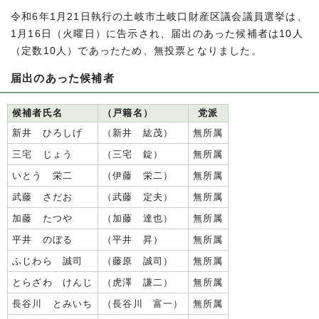
令和6年1月21日執行の土岐市土岐口財産区議会議員選挙は、
1月16日（火曜日）に告示され、届出のあった候補者は10人
（定数10人）であったため、無投票となりました。
届出のあった候補者
候補者氏名
（戸籍名）
党派
新井 ひろしげ
（新井 紘茂）
無所属
三宅 じょう
（三宅 錠）
無所属
いとう 栄二
（伊藤 栄二）
無所属
武藤 さだお
（武藤 定夫）
無所属
加藤 たつや
（加藤 達也）
無所属
平井 のぼる
（平井 昇）
無所属
ふじわら 誠司
（藤原 誠司）
無所属
とらざわ けんじ
（虎澤 謙二）
無所属
長谷川 とみいち
（長谷川 富一）
無所属