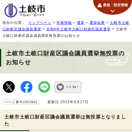
救急・防災情報
現在の位置：
トップページ
>
市政情報
>
選挙
>
選挙結果
>
土岐市土岐
口財産区議会議員選挙
>
令和6年土岐市土岐口財産区議員選挙
> 土岐市
土岐口財産区議会議員選挙無投票のお知らせ
土岐市土岐口財産区議会議員選挙無投票の
お知らせ
いいね！
更新日 2025年6月27日
ページ番号1002861
土岐市土岐口財産区議会議員選挙は無投票となりまし
た