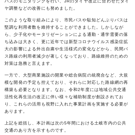
バスのモニタリングを行い、JRのダイヤ改正に合わせたダイ
ヤ調整などの改善にも努めました。
このような取り組みにより、市民バスや駄知どんぶりバスは
堅調な利用者数を維持することができました。しかしなが
ら、少子化やモータリゼーションによる通勤・通学需要の落
ち込みは大きく、更に近年では新型コロナウイルス感染症拡
大の影響による外出自粛や生活様式の変化などから、民間バ
ス路線の利用者減少が著しくなっており、路線維持のための
対策は急務と言えます。
一方で、大型商業施設の開業や総合病院の統廃合など、大規
模な開発の予定も控えており、それらに対応した路線網の再
構築も必要となります。なお、令和2年度には地域公共交通
活性化再生法の改正に伴い様々な補助制度が創設されてお
り、これらの活用も視野に入れた事業計画を実施する必要が
あります。
上記を総括し、本計画は次の5年間における土岐市内の公共
交通のあり方を示すものです。