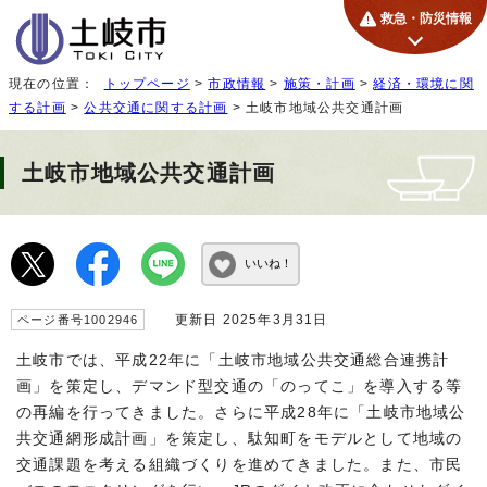
救急・防災情報
現在の位置：
トップページ
>
市政情報
>
施策・計画
>
経済・環境に関
する計画
>
公共交通に関する計画
> 土岐市地域公共交通計画
土岐市地域公共交通計画
いいね！
更新日 2025年3月31日
ページ番号1002946
土岐市では、平成22年に「土岐市地域公共交通総合連携計
画」を策定し、デマンド型交通の「のってこ」を導入する等
の再編を行ってきました。さらに平成28年に「土岐市地域公
共交通網形成計画」を策定し、駄知町をモデルとして地域の
交通課題を考える組織づくりを進めてきました。また、市民