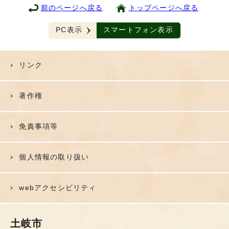
1341番地の3
59-2111
を見る
前のページへ戻る
トップページへ戻る
所駄知支所
〒509-5115 土岐市肥田町
0572-
詳細情報
土岐市役
PC表示
スマートフォン表示
肥田1697番地の4
55-
を見る
所肥田支所
2052
〒509-5142 土岐市泉町久
0572-
詳細情報
リンク
街路公園
尻360-3
54-
を見る
事務所
8177
著作権
免責事項等
個人情報の取り扱い
webアクセシビリティ
土岐市