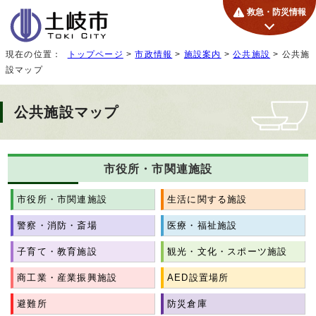
救急・防災情報
現在の位置：
トップページ
>
市政情報
>
施設案内
>
公共施設
> 公共施
設マップ
公共施設マップ
市役所・市関連施設
市役所・市関連施設
生活に関する施設
警察・消防・斎場
医療・福祉施設
子育て・教育施設
観光・文化・スポーツ施設
商工業・産業振興施設
AED設置場所
避難所
防災倉庫