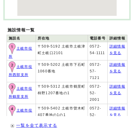
施設情報一覧
施設名
所在地
電話番号
詳細情報
〒509-5192 土岐市土岐津
0572-
詳細情報
土岐市役
町土岐口2101
54-1111
を見る
所
〒509-5202 土岐市下石町
0572-
詳細情報
土岐市役
1060番地
57-
を見る
所西部支所
7121
〒509-5312 土岐市鶴里町
0572-
詳細情報
土岐市役
柿野1207番地の1
52-
を見る
所鶴里支所
2001
〒509-5402 土岐市曽木町
0572-
詳細情報
土岐市役
407番地の1の1
52-
を見る
所曽木支所
3001
一覧を全て表示する
〒509-5401 土岐市駄知町
0572-
詳細情報
土岐市役