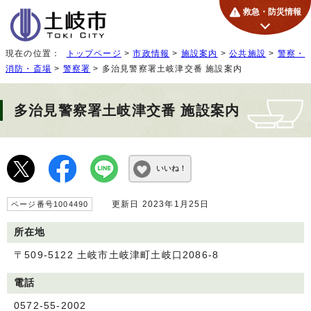
救急・防災情報
現在の位置：
トップページ
>
市政情報
>
施設案内
>
公共施設
>
警察・
消防・斎場
>
警察署
> 多治見警察署土岐津交番 施設案内
多治見警察署土岐津交番 施設案内
いいね！
更新日 2023年1月25日
ページ番号1004490
所在地
〒509-5122 土岐市土岐津町土岐口2086-8
電話
0572-55-2002