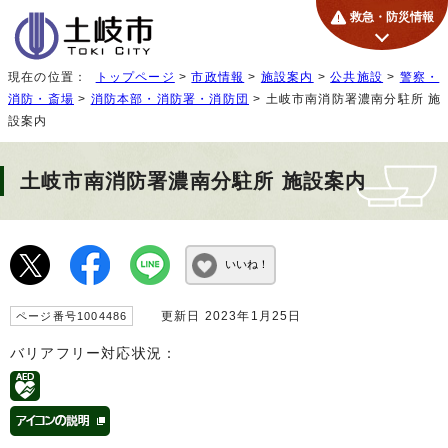
救急・防災情報
現在の位置：
トップページ
>
市政情報
>
施設案内
>
公共施設
>
警察・
消防・斎場
>
消防本部・消防署・消防団
> 土岐市南消防署濃南分駐所 施
設案内
土岐市南消防署濃南分駐所 施設案内
いいね！
更新日 2023年1月25日
ページ番号1004486
バリアフリー対応状況：