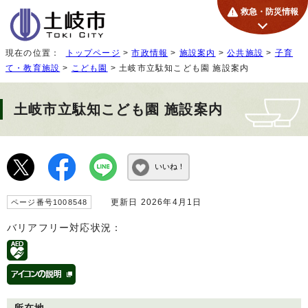
救急・防災情報
現在の位置：
トップページ
>
市政情報
>
施設案内
>
公共施設
>
子育
て・教育施設
>
こども園
> 土岐市立駄知こども園 施設案内
土岐市立駄知こども園 施設案内
いいね！
更新日 2026年4月1日
ページ番号1008548
バリアフリー対応状況：