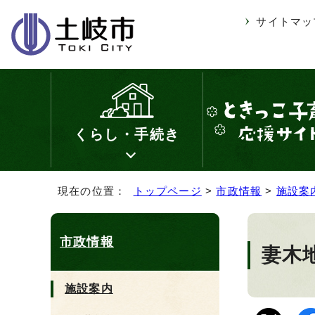
サイトマッ
くらし・手続き
現在の位置：
トップページ
>
市政情報
>
施設案
市政情報
妻木
施設案内