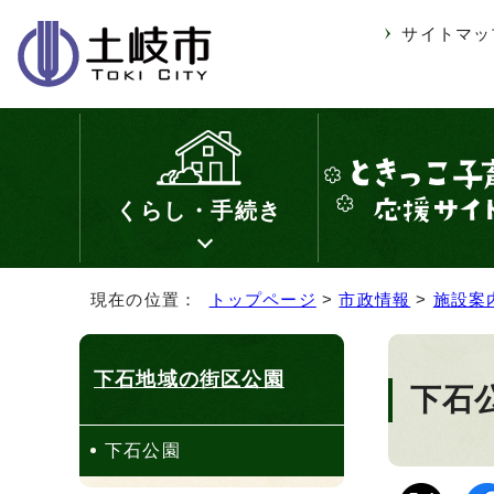
サイトマッ
くらし・手続き
現在の位置：
トップページ
>
市政情報
>
施設案
下石地域の街区公園
下石
下石公園