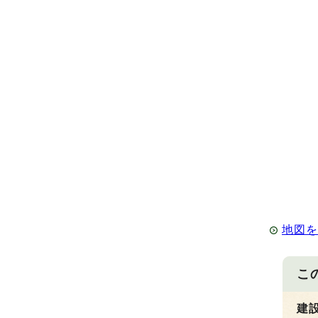
地図
こ
建