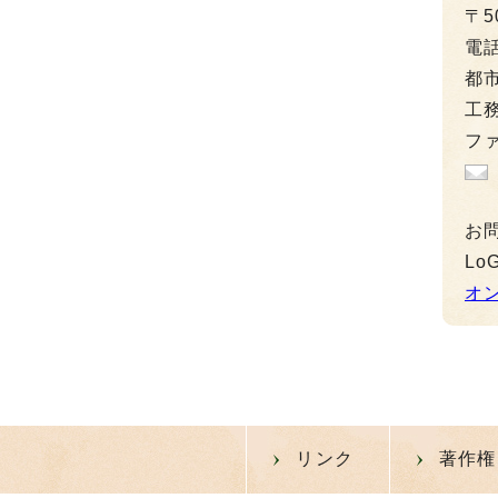
〒5
電
都市
工務
ファ
お
L
オ
リンク
著作権