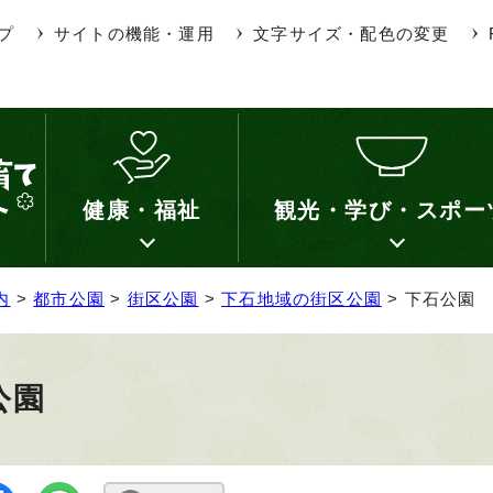
プ
サイトの機能・運用
文字サイズ・配色の変更
健康・福祉
観光・学び・スポー
内
>
都市公園
>
街区公園
>
下石地域の街区公園
> 下石公園
公園