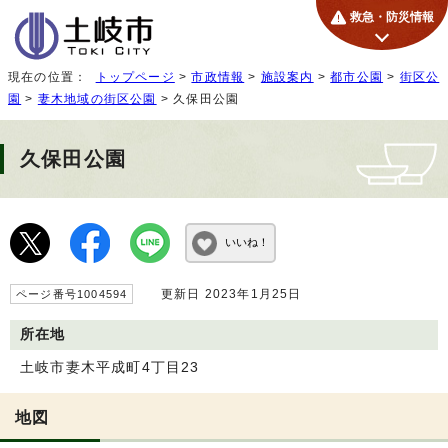
救急・防災情報
現在の位置：
トップページ
>
市政情報
>
施設案内
>
都市公園
>
街区公
園
>
妻木地域の街区公園
> 久保田公園
久保田公園
いいね！
更新日 2023年1月25日
ページ番号1004594
所在地
土岐市妻木平成町4丁目23
地図