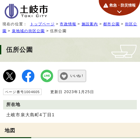
救急・防災情報
現在の位置：
トップページ
>
市政情報
>
施設案内
>
都市公園
>
街区公
園
>
泉地域の街区公園
> 伍所公園
伍所公園
いいね！
更新日 2023年1月25日
ページ番号1004605
所在地
土岐市泉大島町4丁目1
地図