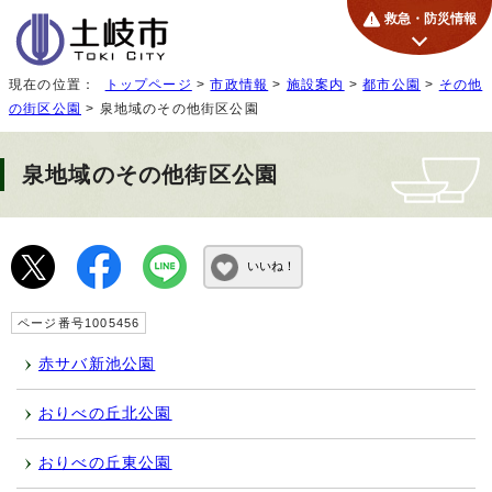
救急・防災情報
現在の位置：
トップページ
>
市政情報
>
施設案内
>
都市公園
>
その他
の街区公園
> 泉地域のその他街区公園
泉地域のその他街区公園
いいね！
ページ番号1005456
赤サバ新池公園
おりべの丘北公園
おりべの丘東公園