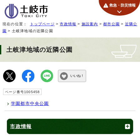
救急・防災情報
現在の位置：
トップページ
>
市政情報
>
施設案内
>
都市公園
>
近隣公
園
> 土岐津地域の近隣公園
土岐津地域の近隣公園
いいね！
ページ番号1005458
学園都市中央公園
市政情報