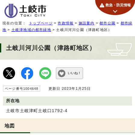
救急・防災情報
現在の位置：
トップページ
>
市政情報
>
施設案内
>
都市公園
>
都市緑
地
>
土岐津地域の都市緑地
> 土岐川河川公園（津路町地区）
土岐川河川公園（津路町地区）
いいね！
更新日 2023年1月25日
ページ番号1004648
所在地
土岐市土岐津町土岐口1792-4
地図