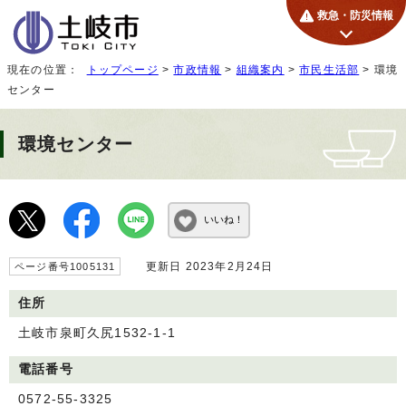
救急・防災情報
現在の位置：
トップページ
>
市政情報
>
組織案内
>
市民生活部
> 環境
センター
環境センター
いいね！
更新日 2023年2月24日
ページ番号1005131
住所
土岐市泉町久尻1532-1-1
電話番号
0572-55-3325