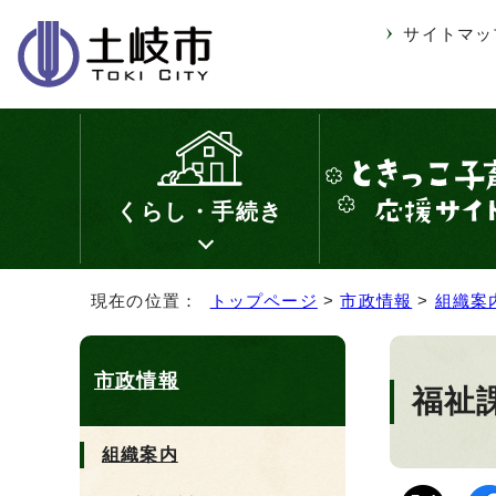
サイトマッ
くらし・手続き
現在の位置：
トップページ
>
市政情報
>
組織案
市政情報
福祉
組織案内