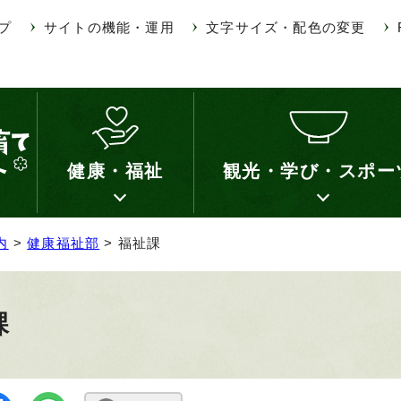
プ
サイトの機能・運用
文字サイズ・配色の変更
健康・福祉
観光・学び・スポー
内
>
健康福祉部
> 福祉課
課