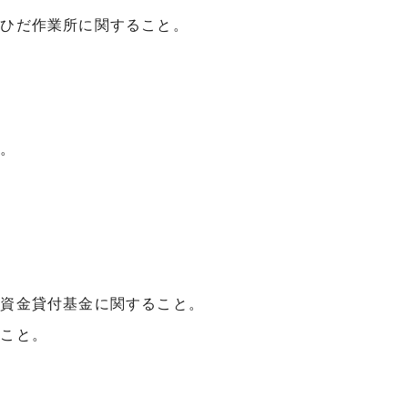
びひだ作業所に関すること。
と。
。
口資金貸付基金に関すること。
ること。