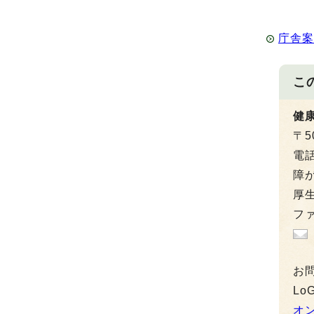
庁舎
こ
健
〒5
電
障が
厚生
ファ
お
L
オ