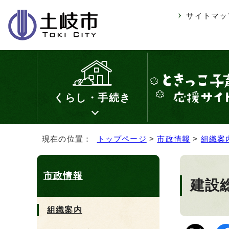
サイトマッ
くらし・手続き
現在の位置：
トップページ
>
市政情報
>
組織案
市政情報
建設
組織案内