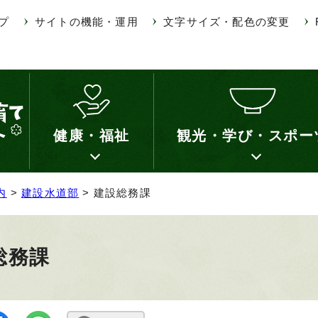
プ
サイトの機能・運用
文字サイズ・配色の変更
健康・福祉
観光・学び・スポー
内
>
建設水道部
> 建設総務課
総務課