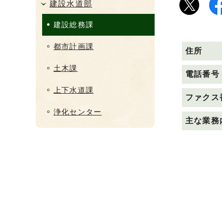
建設水道部
建設総務課
都市計画課
住所
土木課
電話番号
上下水道課
ファクス
浄化センター
主な業務