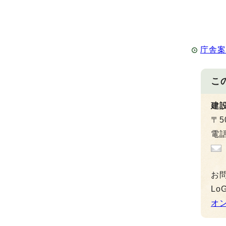
庁舎
こ
建
〒5
電話
お
L
オ