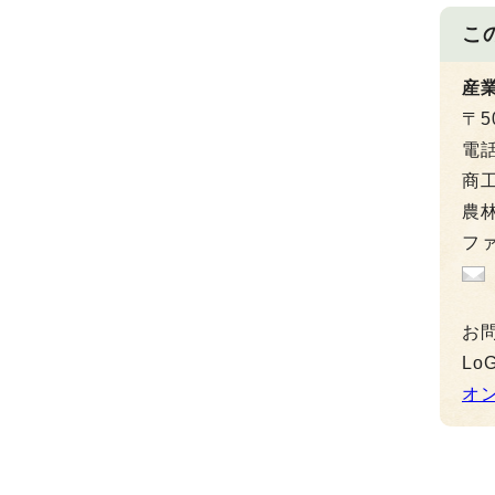
こ
産
〒5
電
商工
農林
ファ
お
L
オ