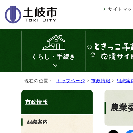
サイトマッ
くらし・手続き
現在の位置：
トップページ
>
市政情報
>
組織案
市政情報
農業
組織案内