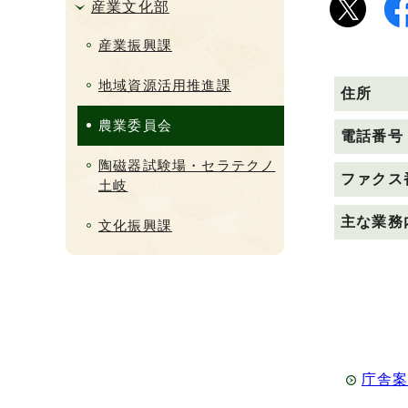
産業文化部
産業振興課
地域資源活用推進課
住所
農業委員会
電話番号
陶磁器試験場・セラテクノ
ファクス
土岐
主な業務
文化振興課
庁舎