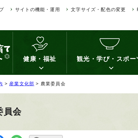
プ
サイトの機能・運用
文字サイズ・配色の変更
健康・福祉
観光・学び・スポー
内
>
産業文化部
> 農業委員会
委員会