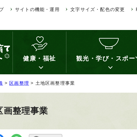
プ
サイトの機能・運用
文字サイズ・配色の変更
健康・福祉
観光・学び・スポー
備
>
区画整理
> 土地区画整理事業
区画整理事業