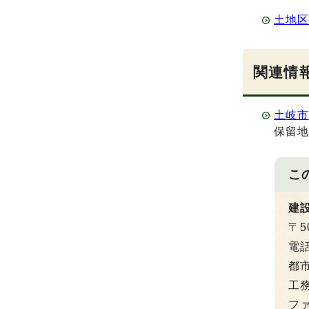
土地区
関連情
土岐
保留
こ
建
〒5
電
都市
工務
ファ