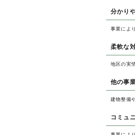
分かり
事業によ
柔軟な
地区の実
他の事
建物整備
コミュ
事業によ