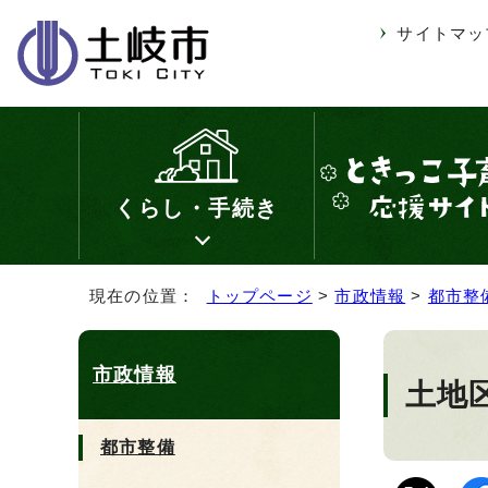
サイトマッ
くらし・手続き
現在の位置：
トップページ
>
市政情報
>
都市整
市政情報
土地
都市整備