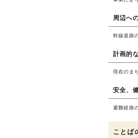
周辺へ
幹線道路
計画的
現在のま
安全、
避難経路
ことば