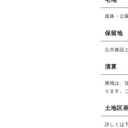
道路・公
保留地
公共施設
清算
換地は、
ります。
土地区画
詳しくは