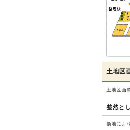
土地区
土地区画
整然と
換地によ