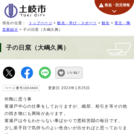
救急・防災情報
現在の位置：
トップページ
>
観光・学び・スポーツ
>
観光
>
窯元・陶
芸家紹介
> 子の日窯（大嶋久興）
子の日窯（大嶋久興）
いいね！
更新日 2023年1月25日
ページ番号1004404
作陶に思う事
黄瀬戸中心の仕事をしておりますが、織部、粉引き等その他
の焼き物にも興味があります。
黄瀬戸は今もわからない事ばかりで悪戦苦闘の毎日です。
少し派手目で気持ちのよい色合いが出せればと思っておりま