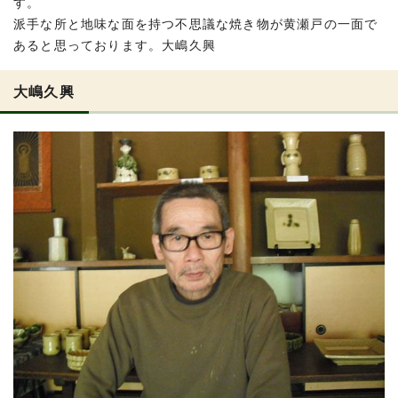
す。
派手な所と地味な面を持つ不思議な焼き物が黄瀬戸の一面で
あると思っております。大嶋久興
大嶋久興