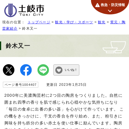
救急・防災情報
現在の位置：
トップページ
>
観光・学び・スポーツ
>
観光
>
窯元・陶
芸家紹介
> 鈴木又一
鈴木又一
いいね！
更新日 2023年1月25日
ページ番号1004407
2000年に美濃陶芸村に2つ目の陶房をつくりました。自然に
囲まれ四季の香りを肌で感じられ心穏やかな気持ちになり
「毎日の食卓に出番の多い器」を心がけて作っています。 こ
の機をきっかけに、干支の香合を作り始め、また、粉引きに
興味を持ち鉄分の多い赤土を使い仕事に励んでいます。陶房