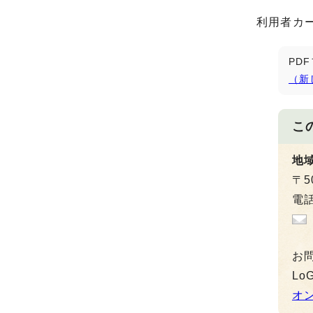
利用者カ
PD
（新
こ
地
〒5
電話
お
L
オ