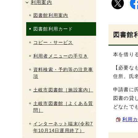
利用案内
図書館利用案内
図書館利用カード
図書館
コピー・サービス
本を借り
利用者メニューの手引き
【必要な
資料検索・予約等の注意事
項
住所、氏
申請書に
土岐市図書館［施設案内］
図書の貸
土岐市図書館［よくある質
どなたで
問］
利用カ
インターネット端末(令和7
年10月14日運用終了）