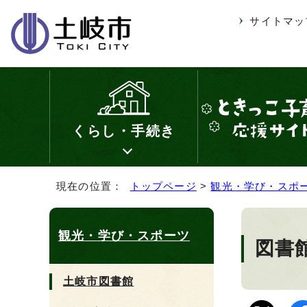
サイトマッ
くらし・手続き
現在の位置：
トップページ
>
観光・学び・スポ
観光・学び・スポーツ
図書
土岐市図書館