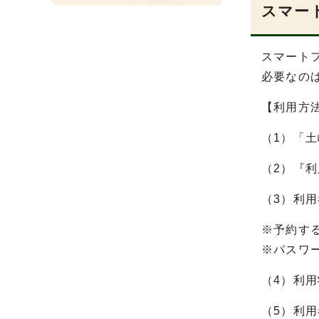
スマー
スマート
必要なの
【利用方
（1）「
（2）『
（3）利
※予約す
※パスワ
（4）利
（5）利