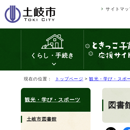
サイトマッ
くらし・手続き
現在の位置：
トップページ
>
観光・学び・スポ
観光・学び・スポーツ
図書館
土岐市図書館