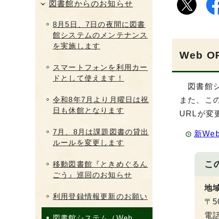
図書館からのお知らせ
8月5日、7日の夜間に図書
館システムのメンテナンス
を実施します
Web 
スマートフォンを利用カー
ドとして使えます！
図書館シ
令和8年7月より月曜日は祝
また、この
日も休館となります
URLが
7月、8月は課題図書の貸出
新We
ルールを変更します
こ
移動図書館『ときめぐるん
ごう』巡回のお知らせ
地
利用登録情報更新のお願い
〒5
電話
図書館システム（Web