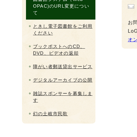
OPAC)のURL変更につい
て
お
ときし電子図書館をご利用
L
ください
オ
ブックポストへのCD、
DVD、ビデオの返却
障がい者郵送貸出サービス
デジタルアーカイブの公開
雑誌スポンサーを募集しま
す
幻の土岐市民歌