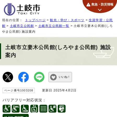
救急・防災情報
現在の位置：
トップページ
>
観光・学び・スポーツ
>
生涯学習・公民
館
>
土岐市立公民館
>
土岐市立公民館一覧
> 土岐市立妻木公民館(しろ
やま公民館) 施設案内
土岐市立妻木公民館(しろやま公民館) 施設
案内
いいね！
更新日 2025年4月2日
ページ番号1003208
バリアフリー対応状況：